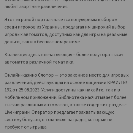
любит азартные развлечения.
Этот игровой портал является популярным выбором
среди игроков из Украины, предлагая им широкий выбор
игровых автоматов, доступных как для игры на реальные
деньги, так и в бесплатном режиме.
Коллекция здесь впечатляющая – более полутора тысяч
автоматов различной тематики.
Онлайн-казино Слотор — это законное место для игровых
развлечений, действующая на основе лицензии КРАИЛ №
192 от 25.08.2023. Услуги доступны как на сайте, так и в
мобильном приложении. Библиотека насчитывает более
тысячи различных автоматов, а также содержит раздел с
Live-играми. Оператор предлагает захватывающую
систему бонусов, в том числе награды, которые не
требуют отыгрыша.