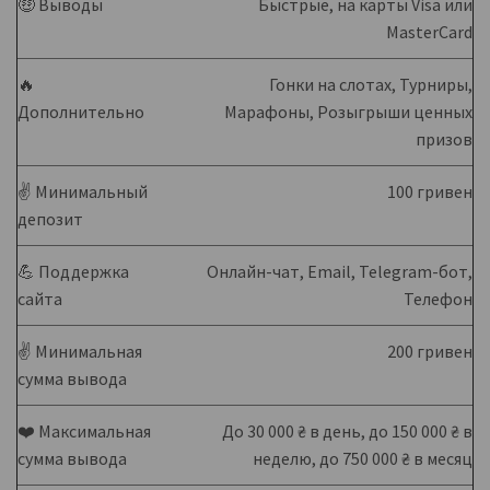
🤑 Выводы
Быстрые, на карты Visa или
MasterCard
🔥
Гонки на слотах, Турниры,
Дополнительно
Марафоны, Розыгрыши ценных
призов
✌ Минимальный
100 гривен
депозит
💪 Поддержка
Онлайн-чат, Email, Telegram-бот,
сайта
Телефон
✌ Минимальная
200 гривен
сумма вывода
❤️ Максимальная
До 30 000 ₴ в день, до 150 000 ₴ в
сумма вывода
неделю, до 750 000 ₴ в месяц