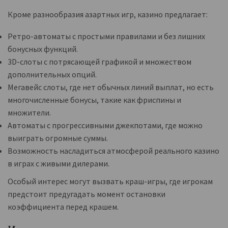
Кроме разнообразия азартных игр, казино предлагает:
Ретро-автоматы с простыми правилами и без лишних
бонусных функций.
3D-слоты с потрясающей графикой и множеством
дополнительных опций.
Мегавейс слоты, где нет обычных линий выплат, но есть
многочисленные бонусы, такие как фриспины и
множители.
Автоматы с прогрессивными джекпотами, где можно
выиграть огромные суммы.
Возможность насладиться атмосферой реального казино
в играх с живыми дилерами.
Особый интерес могут вызвать краш-игры, где игрокам
предстоит предугадать момент остановки
коэффициента перед крашем.