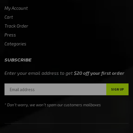
My Account
Cart
Track Order
Press
Categories
SUBSCRIBE
Enter your email address to get
$20 off your first order
* Don’t worry, we won’t spam our customers mailboxes