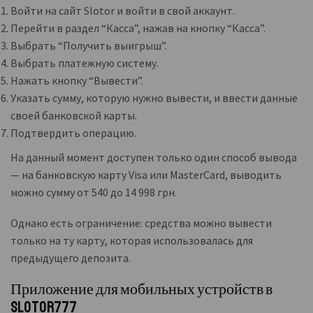
Войти на сайт Slotor и войти в свой аккаунт.
Перейти в раздел “Касса”, нажав на кнопку “Касса”.
Выбрать “Получить выигрыш”.
Выбрать платежную систему.
Нажать кнопку “Вывести”.
Указать сумму, которую нужно вывести, и ввести данные
своей банковской карты.
Подтвердить операцию.
На данный момент доступен только один способ вывода
— на банковскую карту Visa или MasterCard, выводить
можно сумму от 540 до 14 998 грн.
Однако есть ограничение: средства можно вывести
только на ту карту, которая использовалась для
предыдущего депозита.
Приложение для мобильных устройств в
Slotor777